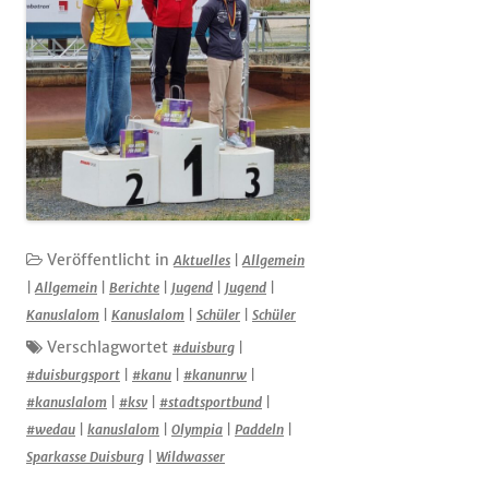
Veröffentlicht in
Aktuelles
|
Allgemein
|
Allgemein
|
Berichte
|
Jugend
|
Jugend
|
Kanuslalom
|
Kanuslalom
|
Schüler
|
Schüler
Verschlagwortet
#duisburg
|
#duisburgsport
|
#kanu
|
#kanunrw
|
#kanuslalom
|
#ksv
|
#stadtsportbund
|
#wedau
|
kanuslalom
|
Olympia
|
Paddeln
|
Sparkasse Duisburg
|
Wildwasser