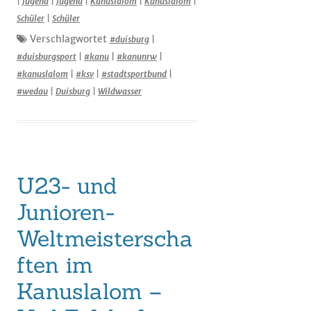
|
Jugend
|
Jugend
|
Kanuslalom
|
Kanuslalom
|
Schüler
|
Schüler
Verschlagwortet
#duisburg
|
#duisburgsport
|
#kanu
|
#kanunrw
|
#kanuslalom
|
#ksv
|
#stadtsportbund
|
#wedau
|
Duisburg
|
Wildwasser
U23- und
Junioren-
Weltmeisterscha
ften im
Kanuslalom –