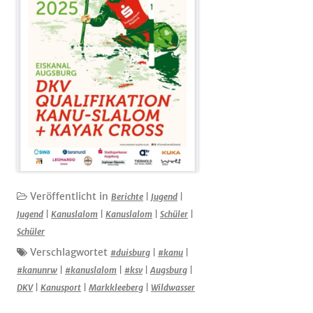
Veröffentlicht in
Berichte
|
Jugend
|
Jugend
|
Kanuslalom
|
Kanuslalom
|
Schüler
|
Schüler
Verschlagwortet
#duisburg
|
#kanu
|
#kanunrw
|
#kanuslalom
|
#ksv
|
Augsburg
|
DKV
|
Kanusport
|
Markkleeberg
|
Wildwasser