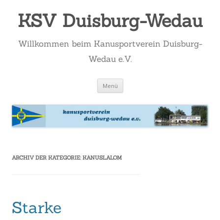
KSV Duisburg-Wedau
Willkommen beim Kanusportverein Duisburg-
Wedau e.V.
Zum
Menü
Inhalt
springen
ARCHIV DER KATEGORIE:
KANUSLALOM
Starke