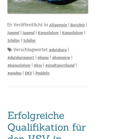
Veröffentlicht in
Allgemein
|
Berichte
|
Jugend
|
Jugend
|
Kanuslalom
|
Kanuslalom
|
Schüler
|
Schüler
Verschlagwortet
#duisburg
|
#duisburgsport
|
#kanu
|
#kanunrw
|
#kanuslalom
|
#ksv
|
#stadtsportbund
|
#wedau
|
DKV
|
Paddeln
Erfolgreiche
Qualifikation für
den KSV in