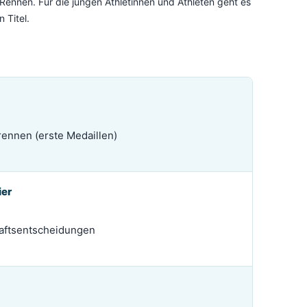
Rennen. Für die jungen Athletinnen und Athleten geht es
 Titel.
rennen (erste Medaillen)
ier
aftsentscheidungen