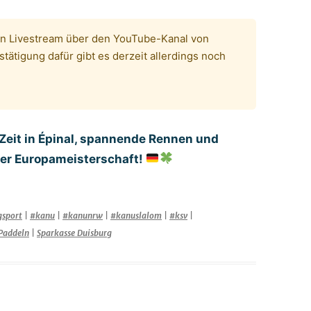
en Livestream über den YouTube-Kanal von
stätigung dafür gibt es derzeit allerdings noch
Zeit in Épinal, spannende Rennen und
 der Europameisterschaft!
gsport
|
#kanu
|
#kanunrw
|
#kanuslalom
|
#ksv
|
Paddeln
|
Sparkasse Duisburg