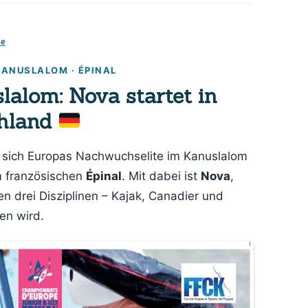
Wandersport
se
Breitensport
Stand Up Paddling
ANUSLALOM · ÉPINAL
alom: Nova startet in
Trainingszeiten
chland
Termine
ft sich Europas Nachwuchselite im Kanuslalom
m französischen
Épinal
. Mit dabei ist
Nova
,
len drei Disziplinen – Kajak, Canadier und
en wird.