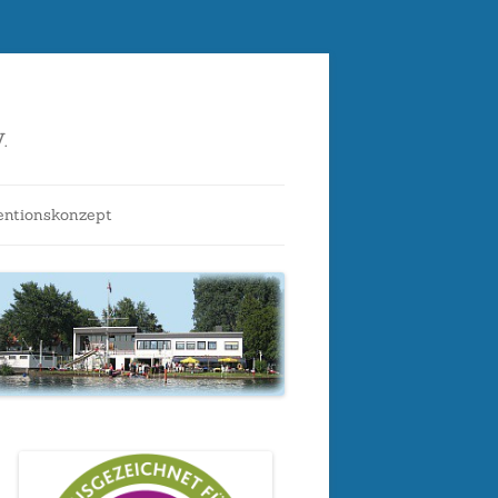
.
entionskonzept