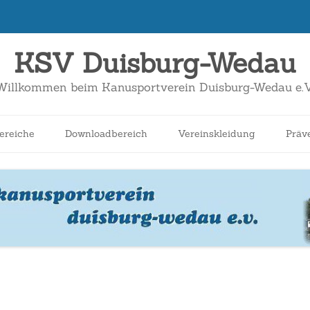
KSV Duisburg-Wedau
Willkommen beim Kanusportverein Duisburg-Wedau e.V
Zum
Inhalt
ereiche
Downloadbereich
Vereinskleidung
Präv
springen
nnen
Schüler*innen
Breitensport
Jugend
Wildwasser
Kanuslalom