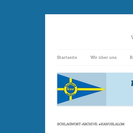
Startseite
Wir über uns
B
Ansprechpartner*i
Vereinsbeitritt
Kontakt
Bootshaus
SCHLAGWORT-ARCHIVE:
#KANUSLALOM
Vereinsgeschichte