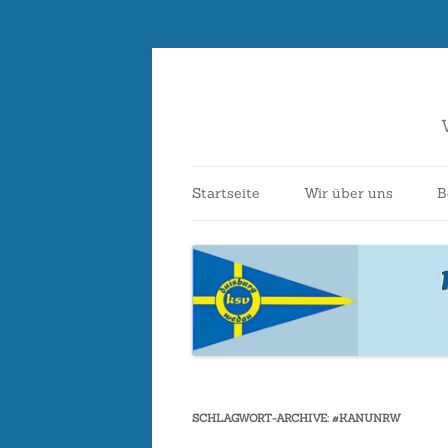
Startseite
Wir über uns
B
Ansprechpartner*i
Vereinsbeitritt
Kontakt
Bootshaus
SCHLAGWORT-ARCHIVE:
#KANUNRW
Vereinsgeschichte