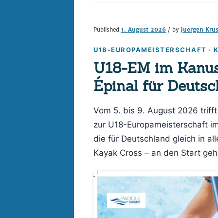
Datenschutz
Published
1. August 2026
/ by
Juergen Kru
Digitalisierung im 
U18-EUROPAMEISTERSCHAFT · K
– REACT
U18-EM im Kanusl
Impressum
Épinal für Deuts
Vom 5. bis 9. August 2026 trif
zur U18-Europameisterschaft i
die für Deutschland gleich in al
Kayak Cross – an den Start geh