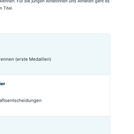
Rennen. Für die jungen Athletinnen und Athleten geht es
 Titel.
rennen (erste Medaillen)
ier
aftsentscheidungen