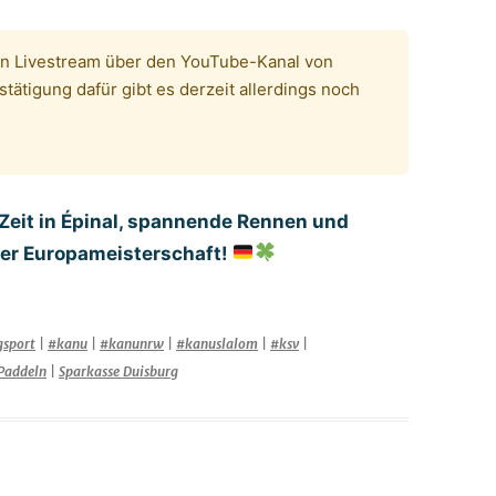
en Livestream über den YouTube-Kanal von
stätigung dafür gibt es derzeit allerdings noch
Zeit in Épinal, spannende Rennen und
 der Europameisterschaft!
gsport
|
#kanu
|
#kanunrw
|
#kanuslalom
|
#ksv
|
Paddeln
|
Sparkasse Duisburg