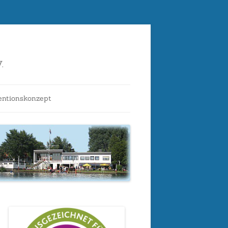
.
entionskonzept