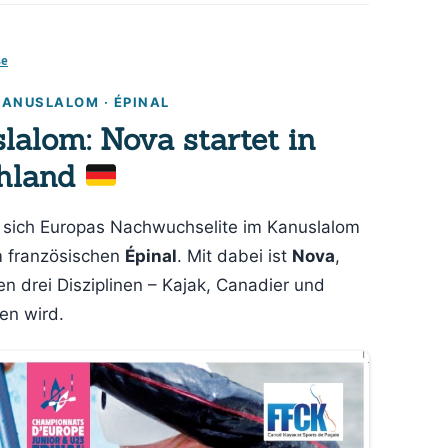
Wandersport
se
Breitensport
Stand Up Paddling
ANUSLALOM · ÉPINAL
alom: Nova startet in
Trainingszeiten
chland
Termine
ft sich Europas Nachwuchselite im Kanuslalom
m französischen
Épinal
. Mit dabei ist
Nova
,
len drei Disziplinen – Kajak, Canadier und
en wird.