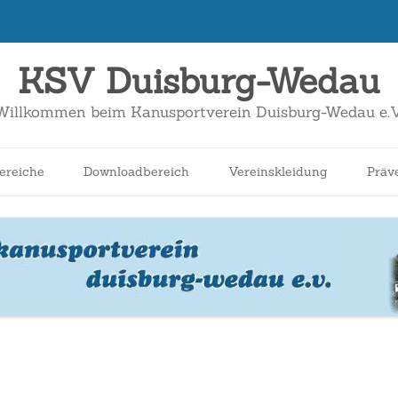
KSV Duisburg-Wedau
Willkommen beim Kanusportverein Duisburg-Wedau e.V
Zum
Inhalt
ereiche
Downloadbereich
Vereinskleidung
Präv
springen
nnen
Schüler*innen
Breitensport
Jugend
Wildwasser
Kanuslalom