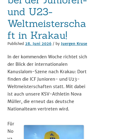
und U23-
Weltmeisterscha
ft in Krakau!
Published
28. Juni 2026
/ by
Juergen Kruse
In der kommenden Woche richtet sich
der Blick der internationalen
Kanuslalom-Szene nach Krakau: Dort
finden die ICF Junioren- und U23-
Weltmeisterschaften statt. Mit dabei
ist auch unsere KSV-Athletin Nova
Müller, die erneut das deutsche
Nationalteam vertreten wird.
Für
No
va