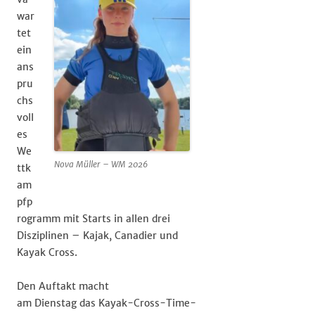
war
tet
ein
ans
pru
chs
voll
es
We
Nova Müller – WM 2026
ttk
am
pfp
rogramm mit Starts in allen drei
Disziplinen – Kajak, Canadier und
Kayak Cross.
Den Auftakt macht
am Dienstag das Kayak-Cross-Time-