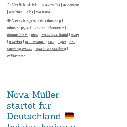
Veröffentlicht in
Aktuelles
|
Allgemein
|
Berichte
|
Infos
|
Vorstand_
Verschlagwortet
#duisburg
|
#duisburgsport
|
#kanu
|
#kanunrw
|
#kanuslalom
|
#ksv
|
#stadtsportbund
|
#sup
|
#wedau
|
Breitensport
|
DKV
|
FSJler
|
KSV
Duisburg Wedau
|
Sparkasse Duisburg
|
Wildwasser
Nova Müller
startet für
Deutschland
bei der Junioren-