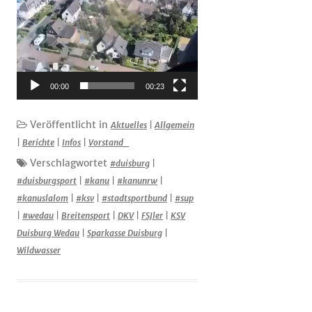
00:00
00:23
Veröffentlicht in
Aktuelles
|
Allgemein
|
Berichte
|
Infos
|
Vorstand_
Verschlagwortet
#duisburg
|
#duisburgsport
|
#kanu
|
#kanunrw
|
#kanuslalom
|
#ksv
|
#stadtsportbund
|
#sup
|
#wedau
|
Breitensport
|
DKV
|
FSJler
|
KSV
Duisburg Wedau
|
Sparkasse Duisburg
|
Wildwasser