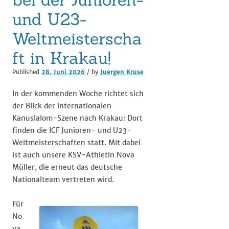
und U23-
Weltmeisterscha
ft in Krakau!
Published
28. Juni 2026
/ by
Juergen Kruse
In der kommenden Woche richtet sich
der Blick der internationalen
Kanuslalom-Szene nach Krakau: Dort
finden die ICF Junioren- und U23-
Weltmeisterschaften statt. Mit dabei
ist auch unsere KSV-Athletin Nova
Müller, die erneut das deutsche
Nationalteam vertreten wird.
Für
No
va