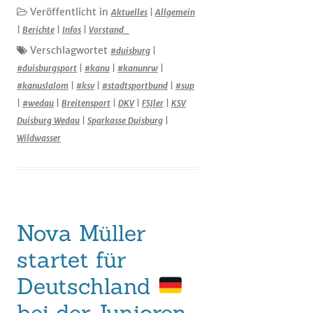
Veröffentlicht in
Aktuelles
|
Allgemein
|
Berichte
|
Infos
|
Vorstand_
Verschlagwortet
#duisburg
|
#duisburgsport
|
#kanu
|
#kanunrw
|
#kanuslalom
|
#ksv
|
#stadtsportbund
|
#sup
|
#wedau
|
Breitensport
|
DKV
|
FSJler
|
KSV
Duisburg Wedau
|
Sparkasse Duisburg
|
Wildwasser
Nova Müller
startet für
Deutschland
bei der Junioren-