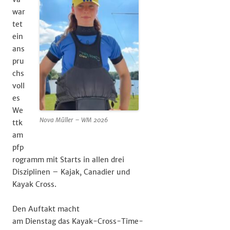
war
tet
ein
ans
pru
chs
voll
es
We
Nova Müller – WM 2026
ttk
am
pfp
rogramm mit Starts in allen drei
Disziplinen – Kajak, Canadier und
Kayak Cross.
Den Auftakt macht
am Dienstag das Kayak-Cross-Time-