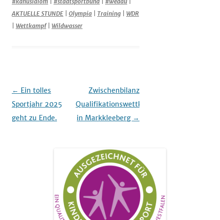
#kanuslalom
|
#stadtsportbund
|
#wedau
|
AKTUELLE STUNDE
|
Olympia
|
Training
|
WDR
|
Wettkampf
|
Wildwasser
Beitrags-
←
Ein tolles
Zwischenbilanz
Navigation
Sportjahr 2025
Qualifikationswettkämpfe
geht zu Ende.
in Markkleeberg
→