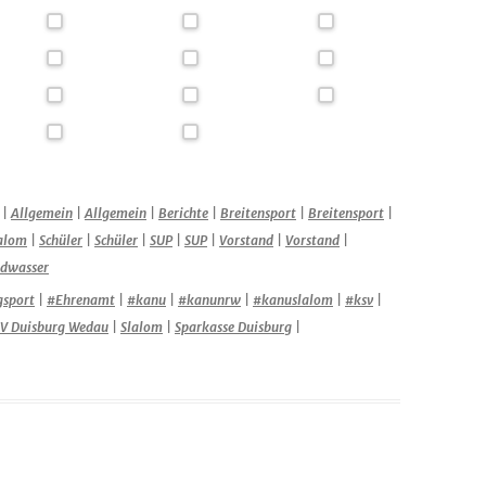
|
Allgemein
|
Allgemein
|
Berichte
|
Breitensport
|
Breitensport
|
alom
|
Schüler
|
Schüler
|
SUP
|
SUP
|
Vorstand
|
Vorstand
|
ldwasser
gsport
|
#Ehrenamt
|
#kanu
|
#kanunrw
|
#kanuslalom
|
#ksv
|
V Duisburg Wedau
|
Slalom
|
Sparkasse Duisburg
|