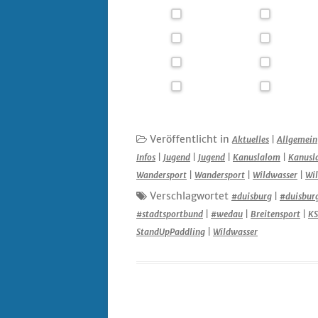
Veröffentlicht in
Aktuelles
|
Allgemein
Infos
|
Jugend
|
Jugend
|
Kanuslalom
|
Kanusl
Wandersport
|
Wandersport
|
Wildwasser
|
Wi
Verschlagwortet
#duisburg
|
#duisbur
#stadtsportbund
|
#wedau
|
Breitensport
|
KS
StandUpPaddling
|
Wildwasser