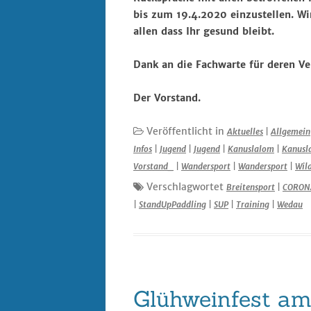
bis zum 19.4.2020 einzustellen. Wi
allen dass Ihr gesund bleibt.
Dank an die Fachwarte für deren Ver
Der Vorstand.
Veröffentlicht in
Aktuelles
|
Allgemein
Infos
|
Jugend
|
Jugend
|
Kanuslalom
|
Kanusl
Vorstand_
|
Wandersport
|
Wandersport
|
Wil
Verschlagwortet
Breitensport
|
CORON
|
StandUpPaddling
|
SUP
|
Training
|
Wedau
Glühweinfest am