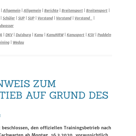
|
Allgemein
|
Allgemein
|
Berichte
|
Breitensport
|
Breitensport
|
|
Schüler
|
SUP
|
SUP
|
Vorstand
|
Vorstand
|
Vorstand_
|
ldwasser
A
|
DKV
|
Duisburg
|
Kanu
|
KanuNRW
|
Kanusport
|
KSV
|
Paddeln
aining
|
Wedau
NWEIS ZUM
TIEB AUF GRUND DES
e
 beschlossen, den offiziellen Trainingsbetrieb nach
Fachwarten ab Montag, 16.3.2020, voraussichtlich