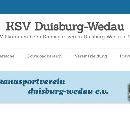
KSV Duisburg-Wedau
Willkommen beim Kanusportverein Duisburg-Wedau e.V
Zum
Inhalt
ereiche
Downloadbereich
Vereinskleidung
Präv
springen
nnen
Schüler*innen
Breitensport
Jugend
Wildwasser
Kanuslalom