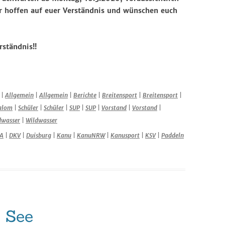
r hoffen auf euer Verständnis und wünschen euch
ständnis!!
|
Allgemein
|
Allgemein
|
Berichte
|
Breitensport
|
Breitensport
|
alom
|
Schüler
|
Schüler
|
SUP
|
SUP
|
Vorstand
|
Vorstand
|
dwasser
|
Wildwasser
A
|
DKV
|
Duisburg
|
Kanu
|
KanuNRW
|
Kanusport
|
KSV
|
Paddeln
 See