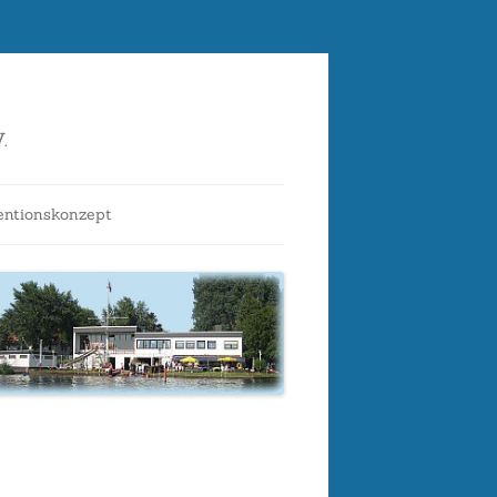
.
entionskonzept