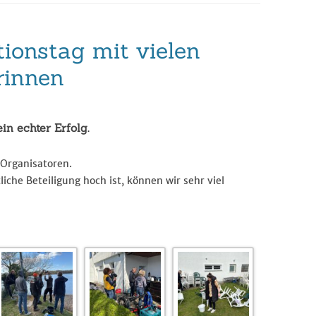
Wandersport
tionstag mit vielen
Breitensport
Stand Up Paddling
rinnen
Trainingszeiten
Termine
in echter Erfolg.
 Organisatoren.
che Beteiligung hoch ist, können wir sehr viel