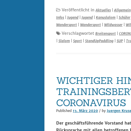
Veröffentlicht in
Aktuelles
|
Allgemein
Infos
|
Jugend
|
Jugend
|
Kanuslalom
|
Schüler
Wandersport
|
Wandersport
|
Wildwasser
|
Wi
Verschlagwortet
Breitensport
|
CORON
|
Slalom
|
Sport
|
StandUpPaddling
|
SUP
|
Tr
WICHTIGER HI
TRAININGSBER
CORONAVIRUS
Published
13. März 2020
/ by
Juergen Krus
Der geschäftsführende Vorstand hat
Rücksprache mit allen betroffenen 