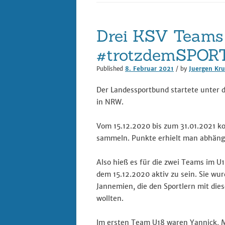
Datenschutz
Drei KSV Team
Digitalisierung im 
#trotzdemSPOR
– REACT
Published
8. Februar 2021
/ by
Juergen Kru
Impressum
Der Landessportbund startete unter
in NRW.
Vom 15.12.2020 bis zum 31.01.2021 k
sammeln. Punkte erhielt man abhängi
Also hieß es für die zwei Teams im 
dem 15.12.2020 aktiv zu sein. Sie wu
Jannemien, die den Sportlern mit dies
wollten.
Im ersten Team U18 waren Yannick, Ma