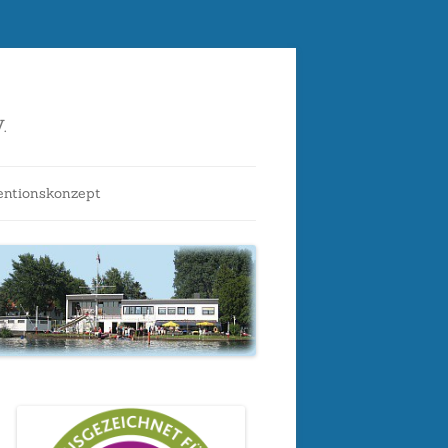
.
entionskonzept