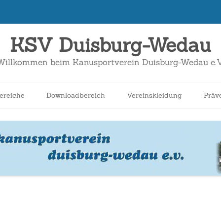
KSV Duisburg-Wedau
Willkommen beim Kanusportverein Duisburg-Wedau e.V
Zum
Inhalt
ereiche
Downloadbereich
Vereinskleidung
Präv
springen
nnen
Schüler*innen
Breitensport
Jugend
Wildwasser
Kanuslalom