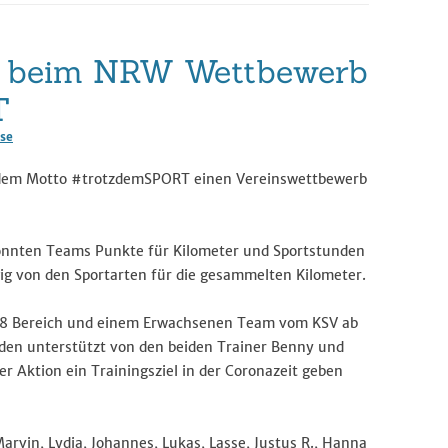
Wandersport
s beim NRW Wettbewerb
Breitensport
Stand Up Paddling
T
Trainingszeiten
se
 dem Motto #trotzdemSPORT einen Vereinswettbewerb
Termine
onnten Teams Punkte für Kilometer und Sportstunden
g von den Sportarten für die gesammelten Kilometer.
U18 Bereich und einem Erwachsenen Team vom KSV ab
rden unterstützt von den beiden Trainer Benny und
er Aktion ein Trainingsziel in der Coronazeit geben
rvin, Lydia, Johannes, Lukas, Lasse, Justus R., Hanna