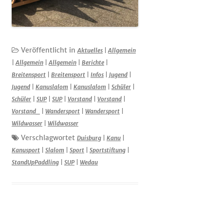
Veröffentlicht in
Aktuelles
|
Allgemein
|
Allgemein
|
Allgemein
|
Berichte
|
Breitensport
|
Breitensport
|
Infos
|
Jugend
|
Jugend
|
Kanuslalom
|
Kanuslalom
|
Schüler
|
Schüler
|
SUP
|
SUP
|
Vorstand
|
Vorstand
|
Vorstand_
|
Wandersport
|
Wandersport
|
Wildwasser
|
Wildwasser
Verschlagwortet
Duisburg
|
Kanu
|
Kanusport
|
Slalom
|
Sport
|
Sportstiftung
|
StandUpPaddling
|
SUP
|
Wedau