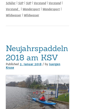
Schüler
|
SUP
|
SUP
|
Vorstand
|
Vorstand
|
Vorstand_
|
Wandersport
|
Wandersport
|
Wildwasser
|
Wildwasser
Neujahrspaddeln
2018 am KSV
Published
2. Januar 2018
/ by
Juergen
Kruse