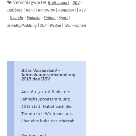
Verschlagwortet
Breitensport
|
DKV
|
Duisburg
|
Kanu
|
KanuNRW
|
Kanusport
|
KSV
|
Neujahr
|
Paddeln
|
Slalom
|
Sport
|
StandUpPaddling
|
SUP
|
Wedau
|
Weihnachten
Bitte Vormerken! –
Jahreshauptversammlung
2018 des KSV
Am 16.03.2018 findet die
Jahreshauptversammlung
2018 statt. Haltet euch den
Termin frei! Wir freuen uns
über eine hohe Besucherzahl.
Der Vorstand.