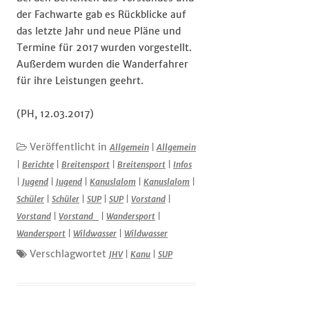
der Fachwarte gab es Rückblicke auf
das letzte Jahr und neue Pläne und
Termine für 2017 wurden vorgestellt.
Außerdem wurden die Wanderfahrer
für ihre Leistungen geehrt.
(PH, 12.03.2017)
Veröffentlicht in
Allgemein
|
Allgemein
|
Berichte
|
Breitensport
|
Breitensport
|
Infos
|
Jugend
|
Jugend
|
Kanuslalom
|
Kanuslalom
|
Schüler
|
Schüler
|
SUP
|
SUP
|
Vorstand
|
Vorstand
|
Vorstand_
|
Wandersport
|
Wandersport
|
Wildwasser
|
Wildwasser
Verschlagwortet
JHV
|
Kanu
|
SUP