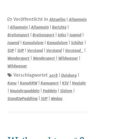
Veröffentlicht in
Aktuelles
|
Allgemein
|
Allgemein
|
Allgemein
|
Berichte
|
Breitensport
|
Breitensport
|
Infos
|
Jugend
|
Jugend
|
Kanuslalom
|
Kanuslalom
|
Schüler
|
SUP
|
SUP
|
Vorstand
|
Vorstand
|
Vorstand_
|
Wandersport
|
Wandersport
|
Wildwasser
|
Wildwasser
Verschlagwortet
2018
|
Duisburg
|
Kanu
|
KanuNRW
|
Kanusport
|
KSV
|
Neujahr
|
Neujahrspaddeln
|
Paddeln
|
Slalom
|
StandUpPaddling
|
SUP
|
Wedau