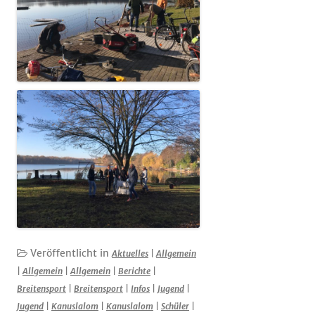
Veröffentlicht in
Aktuelles
|
Allgemein
|
Allgemein
|
Allgemein
|
Berichte
|
Breitensport
|
Breitensport
|
Infos
|
Jugend
|
Jugend
|
Kanuslalom
|
Kanuslalom
|
Schüler
|