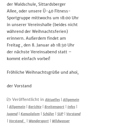
der Waldschule, Sittardsberger
Allee, oder unsere Ü-40 Fitness-
Sportgruppe mittwochs um 18:00 Uhr
in unserer Vereinshalle (beides nicht
während der Weihnachtsferien)
erinnern. Außerdem findet am
Freitag , den 8. Januar ab 18:30 Uhr
der nächste Vereinsabend statt –
kommt einfach vorbei!
Fröhliche Weihnachtsgrüße und ahoi,
der Vorstand
Veröffentlicht in
Aktuelles
|
Allgemein
|
Allgemein
|
Berichte
|
Breitensport
|
Infos
|
Jugend
|
Kanuslalom
|
Schüler
|
SUP
|
Vorstand
|
Vorstand_
|
Wandersport
|
Wildwasser