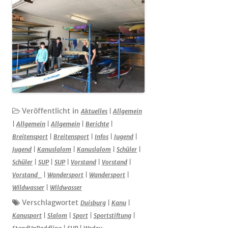
Veröffentlicht in
Aktuelles
|
Allgemein
|
Allgemein
|
Allgemein
|
Berichte
|
Breitensport
|
Breitensport
|
Infos
|
Jugend
|
Jugend
|
Kanuslalom
|
Kanuslalom
|
Schüler
|
Schüler
|
SUP
|
SUP
|
Vorstand
|
Vorstand
|
Vorstand_
|
Wandersport
|
Wandersport
|
Wildwasser
|
Wildwasser
Verschlagwortet
Duisburg
|
Kanu
|
Kanusport
|
Slalom
|
Sport
|
Sportstiftung
|