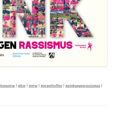
#kanunrw
|
#ksv
|
#nrw
|
#nrweltoffen
|
#pinkgegenrassismus
|