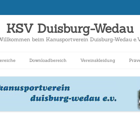
KSV Duisburg-Wedau
Willkommen beim Kanusportverein Duisburg-Wedau e.V
Zum
Inhalt
ereiche
Downloadbereich
Vereinskleidung
Präv
springen
nnen
Schüler*innen
Breitensport
Jugend
Wildwasser
Kanuslalom