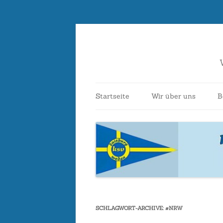
Startseite
Wir über uns
B
Ansprechpartner*i
Vereinsbeitritt
Kontakt
Bootshaus
SCHLAGWORT-ARCHIVE:
#NRW
Vereinsgeschichte