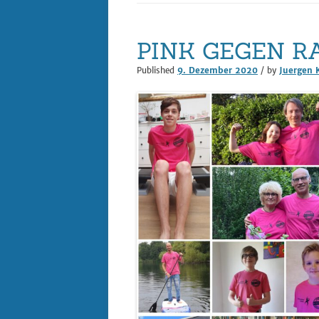
Datenschutz
PINK GEGEN R
Digitalisierung im 
Published
9. Dezember 2020
/ by
Juergen 
– REACT
Impressum