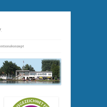
.
entionskonzept