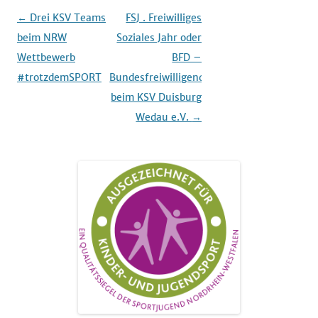
Beitrags-
←
Drei KSV Teams
FSJ . Freiwilliges
Navigation
beim NRW
Soziales Jahr oder
Wettbewerb
BFD –
#trotzdemSPORT
Bundesfreiwilligendienst
beim KSV Duisburg
Wedau e.V.
→