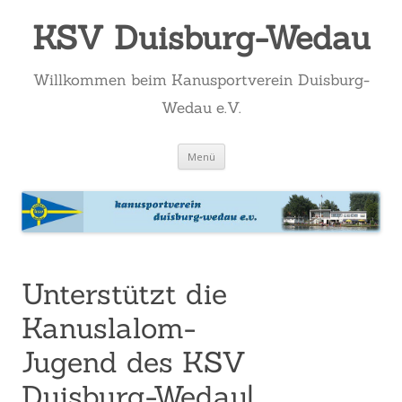
KSV Duisburg-Wedau
Willkommen beim Kanusportverein Duisburg-
Wedau e.V.
Zum
Menü
Inhalt
springen
Unterstützt die
Kanuslalom-
Jugend des KSV
Duisburg-Wedau!