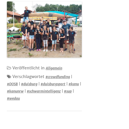
Veröffentlicht in
Allgemein
Verschlagwortet
#crowdfunding
|
#DOSB
|
#duisburg
|
#duisburgsport
|
#kanu
|
#kanunrw
|
#schwarmintelligenz
|
#sup
|
#wedau