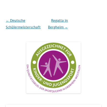
Beitrags-
←
Deutsche
Regatta in
Navigation
Schülermeisterschaft
Bergheim
→