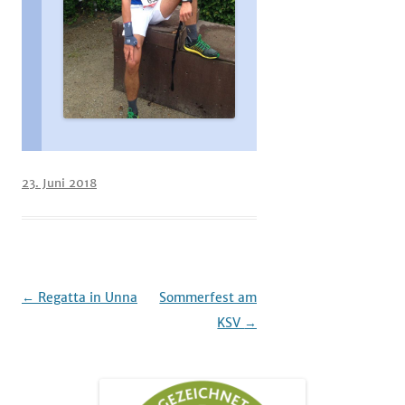
23. Juni 2018
Beitrags-
←
Regatta in Unna
Sommerfest am
Navigation
KSV
→