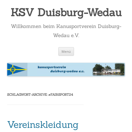
KSV Duisburg-Wedau
Willkommen beim Kanusportverein Duisburg-
Wedau e.V.
Zum
Menü
Inhalt
springen
SCHLAGWORT-ARCHIVE:
#FAIRSPORT24
Vereinskleidung