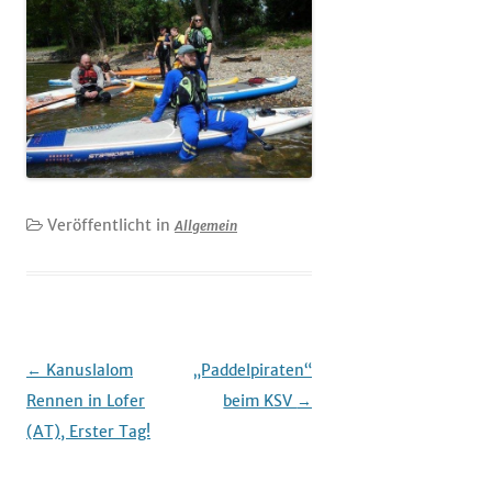
Veröffentlicht in
Allgemein
Beitrags-
←
Kanuslalom
„Paddelpiraten“
Navigation
Rennen in Lofer
beim KSV
→
(AT), Erster Tag!