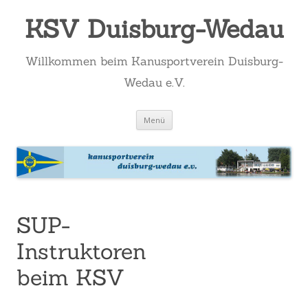
KSV Duisburg-Wedau
Willkommen beim Kanusportverein Duisburg-
Wedau e.V.
Zum
Menü
Inhalt
springen
SUP-
Instruktoren
beim KSV