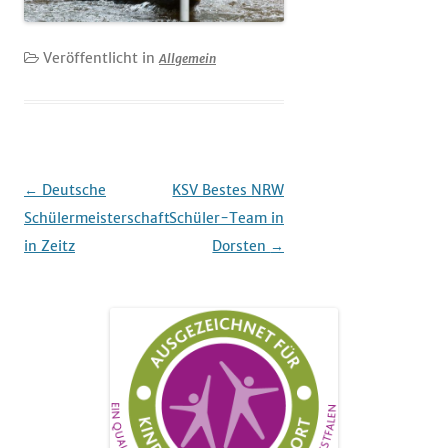
Veröffentlicht in
Allgemein
Beitrags-
←
Deutsche
KSV Bestes NRW
Navigation
Schülermeisterschaft
Schüler-Team in
in Zeitz
Dorsten
→