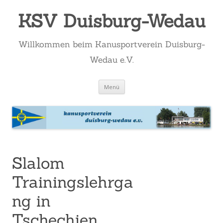
KSV Duisburg-Wedau
Willkommen beim Kanusportverein Duisburg-
Wedau e.V.
Zum
Menü
Inhalt
springen
Slalom
Trainingslehrga
ng in
Tschechien