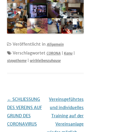
Veröffentlicht in
Allgemein
Verschlagwortet
CORONA
|
Kanu
|
stayathome
|
wirbleibenzuhause
Beitrags-
←
SCHLIESSUNG
Vereinsgeführtes
Navigation
DES VEREINS AUF
und individuelles
GRUND DES
Training auf der
CORONAVIRUS
Vereinsanlage