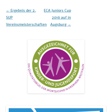
Beitrags-
←
Ergebnis der 2.
ECA Juniors Cup
Navigation
SUP
2016 auf in
Vereinsmeisterschaften
Augsburg
→