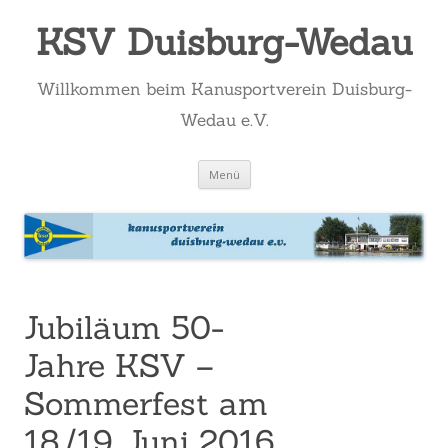
KSV Duisburg-Wedau
Willkommen beim Kanusportverein Duisburg-
Wedau e.V.
Zum
Menü
Inhalt
springen
Jubiläum 50-
Jahre KSV –
Sommerfest am
18./19. Juni 2016