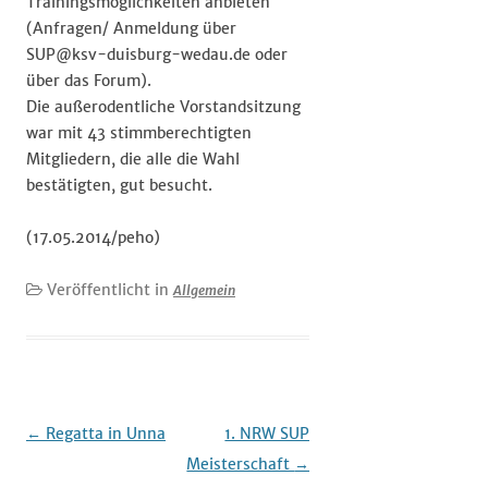
Trainingsmöglichkeiten anbieten
(Anfragen/ Anmeldung über
SUP@ksv-duisburg-wedau.de oder
über das Forum).
Die außerodentliche Vorstandsitzung
war mit 43 stimmberechtigten
Mitgliedern, die alle die Wahl
bestätigten, gut besucht.
(17.05.2014/peho)
Veröffentlicht in
Allgemein
Beitrags-
←
Regatta in Unna
1. NRW SUP
Navigation
Meisterschaft
→