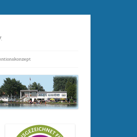
.
entionskonzept