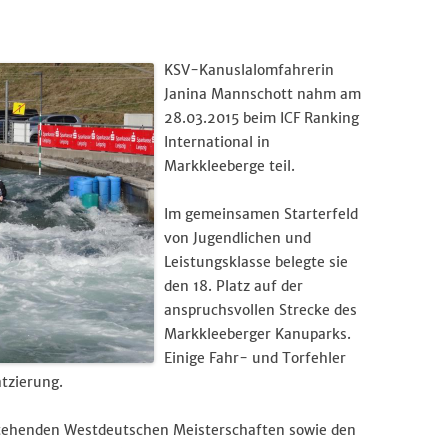
Wandersport
KSV-Kanuslalomfahrerin
Breitensport
Stand Up Paddling
Janina Mannschott nahm am
28.03.2015 beim ICF Ranking
Trainingszeiten
International in
Markkleeberge teil.
Termine
Im gemeinsamen Starterfeld
von Jugendlichen und
Leistungsklasse belegte sie
den 18. Platz auf der
anspruchsvollen Strecke des
Markkleeberger Kanuparks.
Einige Fahr- und Torfehler
tzierung.
anstehenden Westdeutschen Meisterschaften sowie den