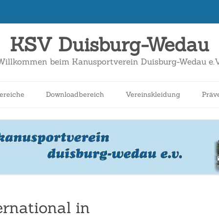
KSV Duisburg-Wedau
Willkommen beim Kanusportverein Duisburg-Wedau e.V
Zum
Inhalt
ereiche
Downloadbereich
Vereinskleidung
Präv
springen
nnen
Schüler*innen
Breitensport
Jugend
Wildwasser
rnational in
Kanuslalom