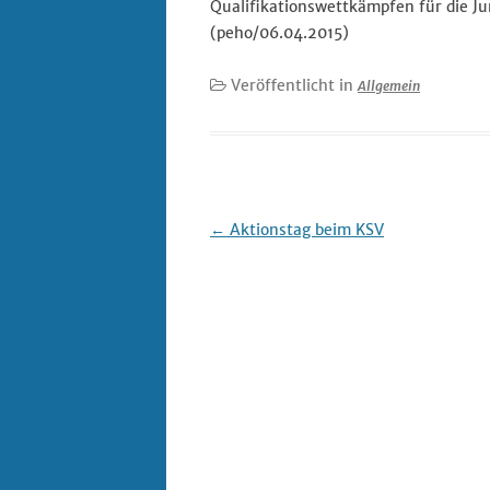
Qualifikationswettkämpfen für die J
(peho/06.04.2015)
Veröffentlicht in
Allgemein
Beitrags-
←
Aktionstag beim KSV
Navigation