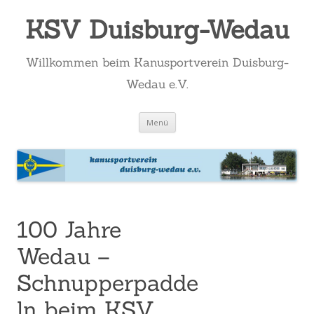
KSV Duisburg-Wedau
Willkommen beim Kanusportverein Duisburg-
Wedau e.V.
Zum
Menü
Inhalt
springen
100 Jahre
Wedau –
Schnupperpadde
ln beim KSV