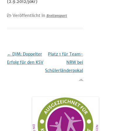
(2.9.2012/jokr)
Veröffentlicht in
Breitensport
Beitrags-
←
DJM: Doppelter
Platz 1 für Team-
Navigation
Erfolg für den KSV
NRW bei
Schülerländerpokal
→