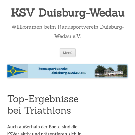
KSV Duisburg-Wedau
Willkommen beim Kanusportverein Duisburg-
Wedau e.V.
Zum
Menü
Inhalt
springen
Top-Ergebnisse
bei Triathlons
Auch außerhalb der Boote sind die
KSVer aktiv und präsentieren sich in