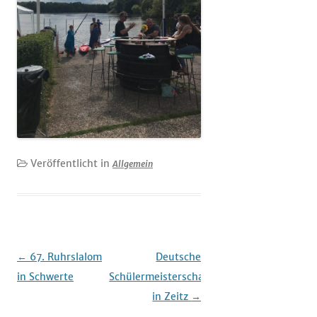
Veröffentlicht in
Allgemein
Beitrags-
←
67. Ruhrslalom
Deutsche
Navigation
in Schwerte
Schülermeisterschaft
in Zeitz
→