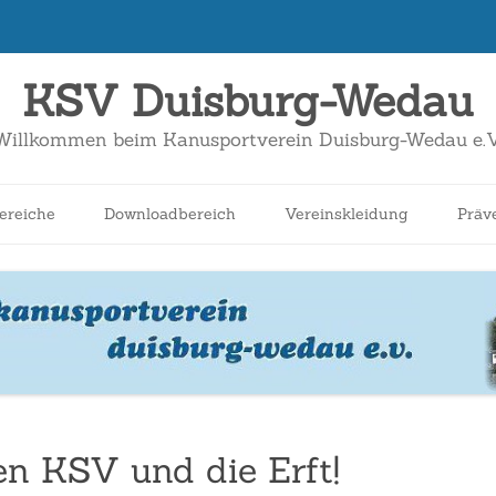
KSV Duisburg-Wedau
Willkommen beim Kanusportverein Duisburg-Wedau e.V
Zum
Inhalt
ereiche
Downloadbereich
Vereinskleidung
Präv
springen
nnen
Schüler*innen
Breitensport
Jugend
Wildwasser
en KSV und die Erft!
Kanuslalom