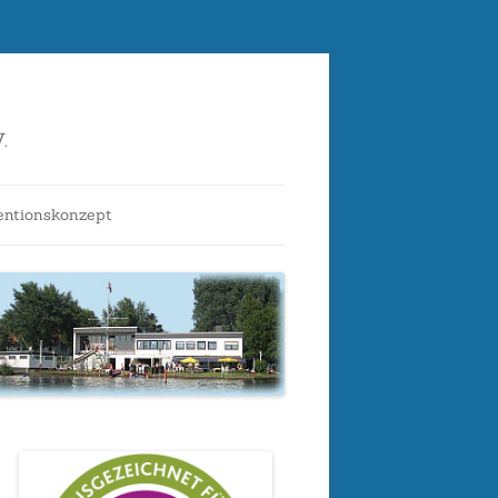
.
entionskonzept