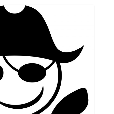
Wandersport
Breitensport
Stand Up Paddling
Trainingszeiten
Termine