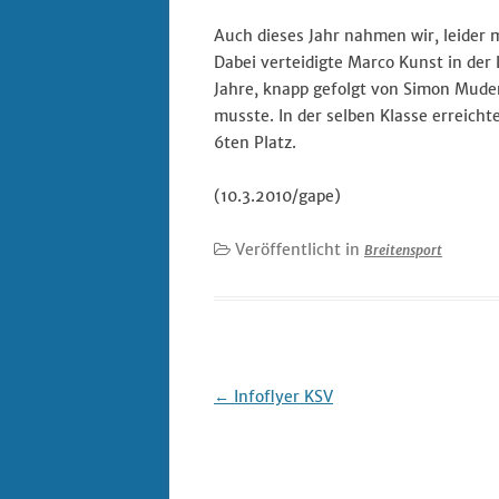
Auch dieses Jahr nahmen wir, leider mi
Datenschutz
Dabei verteidigte Marco Kunst in der 
Jahre, knapp gefolgt von Simon Muder
Digitalisierung im 
musste. In der selben Klasse erreich
– REACT
6ten Platz.
Impressum
(10.3.2010/gape)
Veröffentlicht in
Breitensport
Beitrags-
←
Infoflyer KSV
Navigation