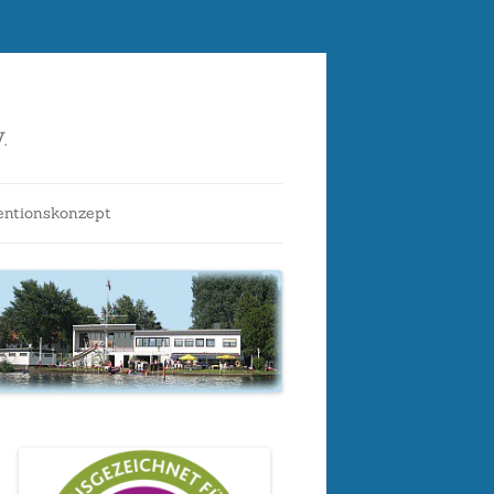
.
entionskonzept