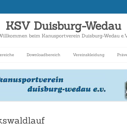
KSV Duisburg-Wedau
Willkommen beim Kanusportverein Duisburg-Wedau e.V
Zum
Inhalt
ereiche
Downloadbereich
Vereinskleidung
Präv
springen
nnen
Schüler*innen
Breitensport
Jugend
Wildwasser
kswaldlauf
Kanuslalom