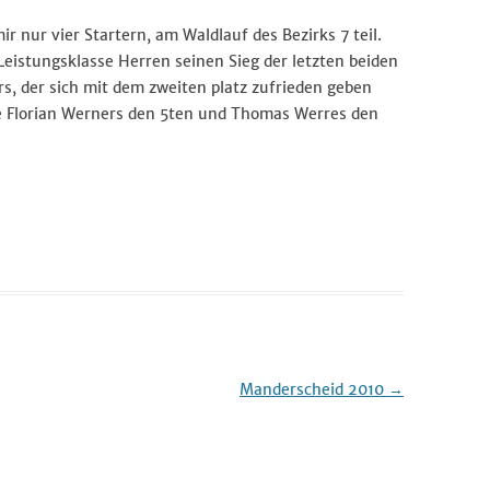
r nur vier Startern, am Waldlauf des Bezirks 7 teil.
Wandersport
Leistungsklasse Herren seinen Sieg der letzten beiden
s, der sich mit dem zweiten platz zufrieden geben
Breitensport
Stand Up Paddling
te Florian Werners den 5ten und Thomas Werres den
Trainingszeiten
Termine
Manderscheid 2010
→