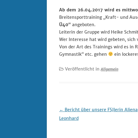
Ab dem 26.04.2017 wird es mittwo
Datenschutz
Breitensporttraining „Kraft- und Aus
Ü40“
angeboten.
Digitalisierung im 
Leiterin der Gruppe wird Heike Schmit
– REACT
Wer Interesse hat wird gebeten, sich
Von der Art des Trainings wird es in
Impressum
Gymnastik“ etc. gehen
ein lockere
Veröffentlicht in
Allgemein
Beitrags-
←
Bericht über unsere FSJlerin Aliena
Navigation
Leonhard