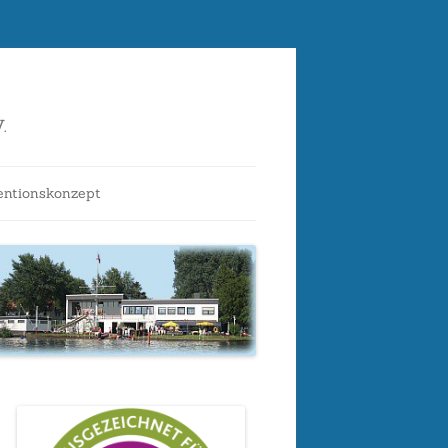
.
entionskonzept