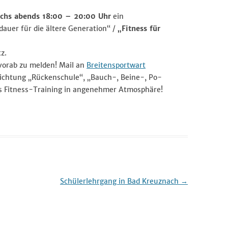
chs abends 18:00 – 20:00 Uhr
ein
Wandersport
dauer für die ältere Generation“ /
„Fitness für
Breitensport
Stand Up Paddling
z.
 vorab zu melden! Mail an
Breitensportwart
Trainingszeiten
 Richtung „Rückenschule“, „Bauch-, Beine-, Po-
s Fitness-Training in angenehmer Atmosphäre!
Termine
Schülerlehrgang in Bad Kreuznach
→