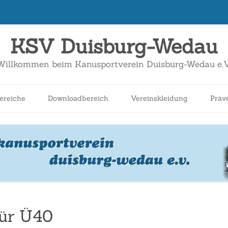
KSV Duisburg-Wedau
Willkommen beim Kanusportverein Duisburg-Wedau e.V
Zum
Inhalt
ereiche
Downloadbereich
Vereinskleidung
Präv
springen
nnen
Schüler*innen
Breitensport
Jugend
Wildwasser
für Ü40
Kanuslalom