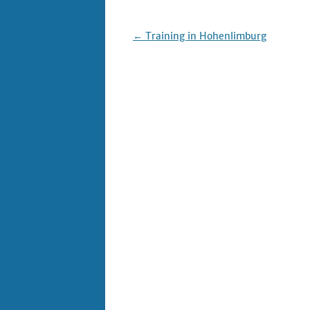
Beitrags-
←
Training in Hohenlimburg
Navigation