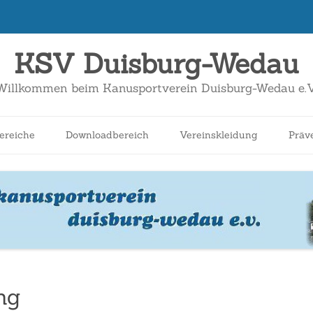
KSV Duisburg-Wedau
Willkommen beim Kanusportverein Duisburg-Wedau e.V
Zum
Inhalt
ereiche
Downloadbereich
Vereinskleidung
Präv
springen
nnen
Schüler*innen
Breitensport
Jugend
Wildwasser
ng
Kanuslalom