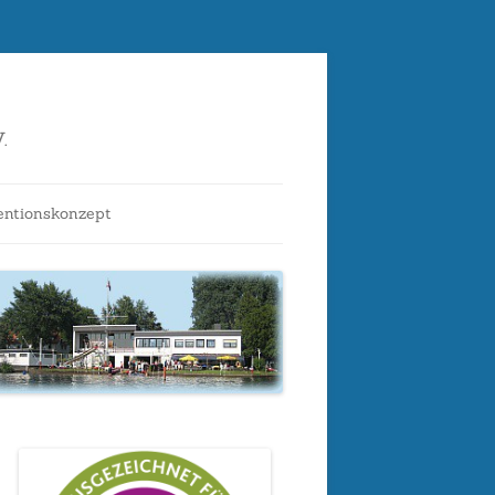
.
entionskonzept