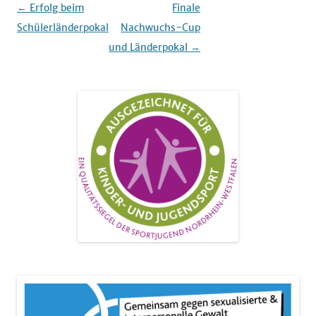
Beitrags-
←
Erfolg beim
Finale
Navigation
Schülerländerpokal
Nachwuchs-Cup
und Länderpokal
→