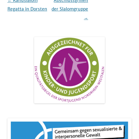
Beitrags-
←
Kanuslalom
Abschlussgrillen
Navigation
Regatta in Dorsten
der Slalomgruppe
→