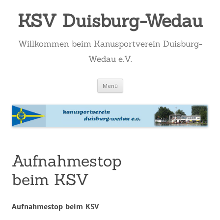
KSV Duisburg-Wedau
Willkommen beim Kanusportverein Duisburg-
Wedau e.V.
Zum
Menü
Inhalt
springen
Aufnahmestop
beim KSV
Aufnahmestop beim KSV