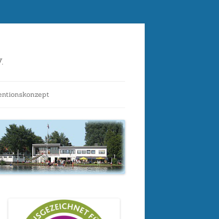
.
entionskonzept