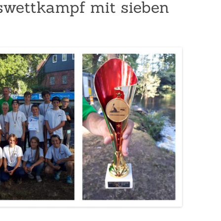
swettkampf mit sieben
Wandersport
Breitensport
Stand Up Paddling
Trainingszeiten
Termine