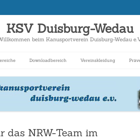
KSV Duisburg-Wedau
Willkommen beim Kanusportverein Duisburg-Wedau e.V
Zum
Inhalt
ereiche
Downloadbereich
Vereinskleidung
Präv
springen
nnen
Schüler*innen
Breitensport
Jugend
Wildwasser
für das NRW-Team im
Kanuslalom