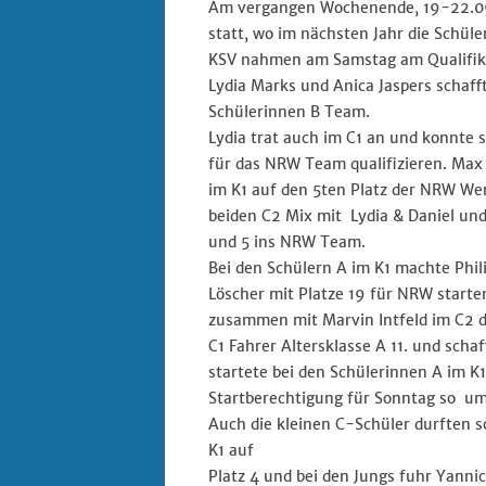
Am vergangen Wochenende, 19-22.09.
statt, wo im nächsten Jahr die Schül
KSV nahmen am Samstag am Qualifika
Lydia Marks und Anica Jaspers schafft
Schülerinnen B Team.
Lydia trat auch im C1 an und konnte s
für das NRW Team qualifizieren. Max
im K1 auf den 5ten Platz der NRW Wer
beiden C2 Mix mit Lydia & Daniel und
und 5 ins NRW Team.
Bei den Schülern A im K1 machte Phil
Löscher mit Platze 19 für NRW starte
zusammen mit Marvin Intfeld im C2 d
C1 Fahrer Altersklasse A 11. und sch
startete bei den Schülerinnen A im K
Startberechtigung für Sonntag so um
Auch die kleinen C-Schüler durften 
K1 auf
Platz 4 und bei den Jungs fuhr Yannic